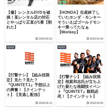
【傷】レンタルDVDを破
【HONDA】生産終了し
損！某レンタル店の対応
ていたホンダ・モンキー
とやっぱり正直が1番【割
そういえばゴールドモン
れた】
キー乗ってたなぁ
【Monkey】
2018.04.23
2018.04.16
格闘技
格闘技
【打撃ナシ】【組み技限
【打撃ナシ】【組み技限
定】見た？見た？
定】桜庭和志氏が立ち上
『QUINTET.1』予想以上
げた新たな格闘技イベン
の興奮！【クインテッ
ト『QUINTET』観戦必
ト】【見逃し配信】
死！【クインテット】
2018.04.13
2018.04.03