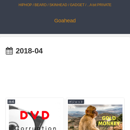
HIPHOP / BEARD / SKINHEAD / GADGET / ...A bit PRIVATE
Goahead
2018-04
雑感
ガジェット