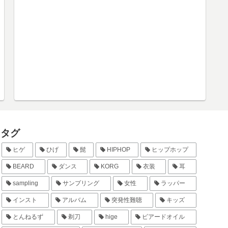
タグ
ヒゲ
ひげ
髭
HIPHOP
ヒップホップ
BEARD
ダンス
KORG
衣装
耳
sampling
サンプリング
女性
ラッパー
インスト
アルバム
突発性難聴
キッズ
とんねるず
剃刀
hige
ビアードオイル