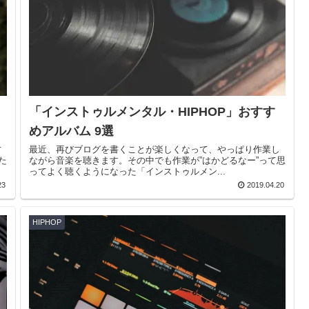
「インストゥルメンタル・HIPHOP」おすす
めアルバム 9選
方
最近、再びブログを書くことが楽しくなって、やっぱり作業し
た
ながら音楽を聴きます。その中でも作業が”はかどるなー”って思
ってよく聴くようになった「インストゥルメン...
23
2019.04.20
HIPHOP