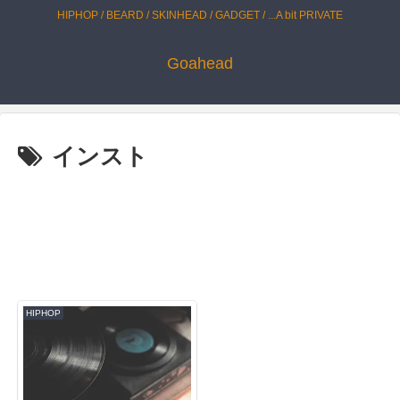
HIPHOP / BEARD / SKINHEAD / GADGET / ...A bit PRIVATE
Goahead
インスト
HIPHOP