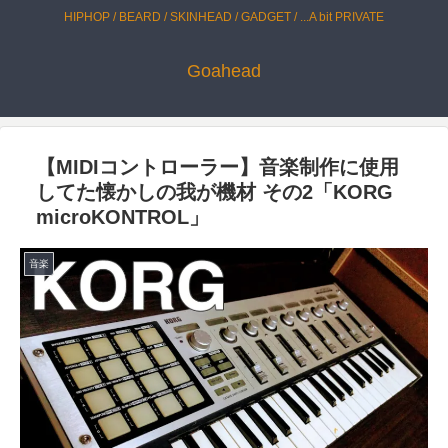
HIPHOP / BEARD / SKINHEAD / GADGET / ...A bit PRIVATE
Goahead
【MIDIコントローラー】音楽制作に使用
してた懐かしの我が機材 その2「KORG
microKONTROL」
音楽