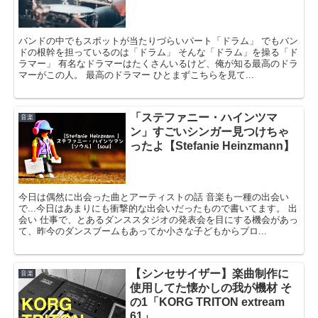
バンドの中でもスポットが当たりづらいパート「ドラム」 でもバン
ドの根幹を担っているのは「ドラム」 そんな「ドラム」を操る「ド
ラマー」 有名なドラマーはたくさんいるけど、俺が知る最高のドラ
マーがこの人。 最高のドラマー ひとまずこちらを見て...
「ステファニー・ハインツマ
音楽
ン」すごいシンガー見つけちゃ
ったよ【Stefanie Heinzmann】
今日は偶然に出会った曲とアーティストの話 音楽も一種の出会い
で...今日はあまりにも衝撃的な出会いだったもので書いてます。 出
会い 仕事で、とあるダンススタジオの発表会を目にする機会があっ
て、昨今のダンスブームもあってか小さな子どもからプロ...
【シンセサイザー】楽曲制作に
音楽
使用してた懐かしの我が機材 そ
の1「KORG TRITON extream
61」