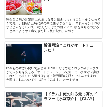
完全自己満の音楽歴 この歳になると懐古しちゃうことも多くなって
きて先日、朝起きた時に頭の中に曲がぐるぐる。 それもイントロや
サビじゃなくCメロ。 (なんだっけこの曲？？？) 頭を周りるづける
こと半日ようやく出てきた曲（後に記述）の懐か...
賛否両論？これがオートチュー
音楽
ンだ！
昨今ものすごい勢いで広まりHIPHOPだけでなくロックやポップス
まで広がりを見せる「オートチューン」って知っていますか？実は
これが、あまりにも流行りすぎて賛否両論を呼んでるんですよね。
今回はこれについて少し語ってみます。 オートチュ...
【ドラム】俺の知る最っ高のド
音楽
ラマー【氷室京介】【GLAY】