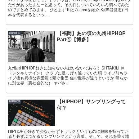
た件があったよなーと思って、その件についていろいろ調べてみた
のでまとめてみます。 ひとまず KjとZeebraを紹介 Kj(降谷健志) 日
本を代表するといっ...
【福岡】あの頃の九州HIPHOP
HIPHOP
Part①【博多】
九州のHIPHOP好きに知らない人はいないであろう SHTAKILI Ⅸ
（シタキリナイン） クラブに足しげく通っていた頃 ライブ前もラ
イブ後も異様な雰囲気で騒ぐ集団 住む世界が違うというか 明らか
に別世界（裏社会的な） ヤバさ...
【HIPHOP】サンプリングって
HIPHOP
何？
HIPHOPが好きで少なからずトラックというものに興味を持ってい
ると必ずぶつかるサンプリングという言葉。そして、それを乗り越