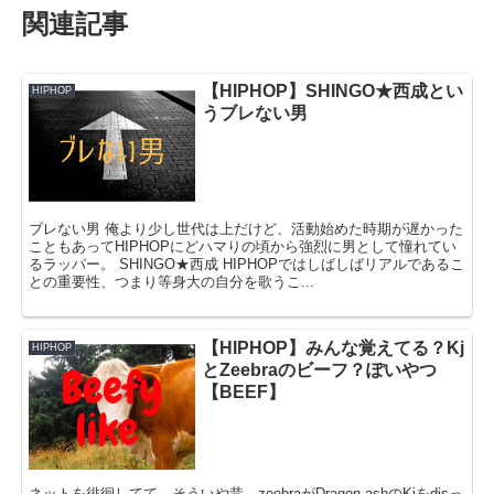
関連記事
【HIPHOP】SHINGO★西成とい
HIPHOP
うブレない男
ブレない男 俺より少し世代は上だけど、活動始めた時期が遅かった
こともあってHIPHOPにどハマりの頃から強烈に男として憧れてい
るラッパー。 SHINGO★西成 HIPHOPではしばしばリアルであるこ
との重要性、つまり等身大の自分を歌うこ...
【HIPHOP】みんな覚えてる？Kj
HIPHOP
とZeebraのビーフ？ぽいやつ
【BEEF】
ネットを徘徊してて、そういや昔、zeebraがDragon ashのKjをdisっ